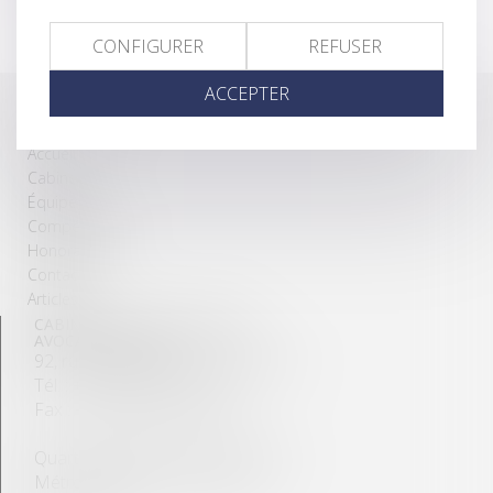
Elle intervient, notamment, en matière de droit de la
copropriété et droit des baux d’habitation.
CONFIGURER
REFUSER
ACCEPTER
ACCÈS DIRECTS
Accueil
Cabinet
Équipe
Compétences
Honoraires
Contact
Articles
CABINET SAGET – FORESTIER
AVOCATS ASSOCIÉS
92, rue de la Victoire – 75009 Paris
Tél. : +33 (0)1 56 33 72 00
Fax : +33 (0)1 56 33 72 09
Quartier Opéra/Grands magasins
Métro : lignes 3, 7, 8, 9 et 12