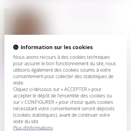
ROJDA PIERRE
Information sur les cookies
Nous avons recours à des cookies techniques
pour assurer le bon fonctionnement du site, nous
Contact
utilisons également des cookies soumis à votre
Voir l'équipe
consentement pour collecter des statistiques de
Titulaire d’un master II en Droit des affaires - mention
visite.
juriste européen des affaires de l’université Paris Ouest
Cliquez ci-dessous sur « ACCEPTER » pour
Nanterre La Défense, Rojda PIERRE a prêté serment en
accepter le dépôt de l'ensemble des cookies ou
2019, date à laquelle elle est entrée en collaboration avec
sur « CONFIGURER » pour choisir quels cookies
le Cabinet SAGET-FORESTIER.
nécessitant votre consentement seront déposés
(cookies statistiques), avant de continuer votre
DOMAINES D’INTERVENTION
visite du site.
Plus d'informations