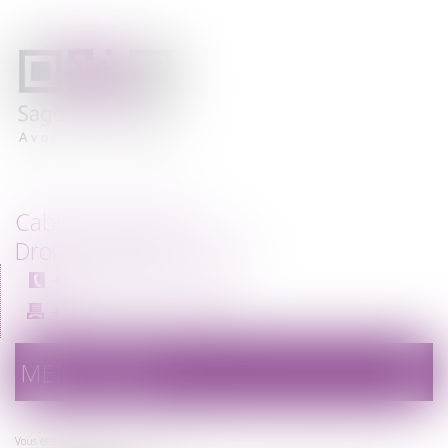
Cabinet d'avocats
Droit immobilier - Paris
+33 (0)1 56 33 72 00
+33 (0)1 56 33 72 09
MENU
Ouvrir
le
menu
Vous êtes ici :
Équipe
Rojda PIERRE