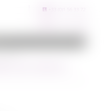
+33 (0)1 56 33 72
00
+33 (0)1 56 33 72
09
ct
y à PARIS 16ème
BRES DANS L'IMMEUBLE 1