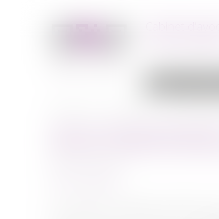
Cabinet d'avo
Droit immobilie
Accueil
Cabin
Vous êtes ici :
Accueil
Ventes Immobilières
Vente sur saisie immob
VENTE SUR SAISIE IMMOBILIÈ
AVENUE DU MARÉCHAL MAUNO
Publié le :
09/10/2019
Ventes Immobilières
Deux chambres accessibles par l'escalier de servi