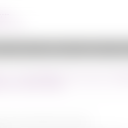
cats
r - Paris
et
Équipe
Compétences
Honoraires
Conta
ilière le 12 Décembre 2019 de deux chambres dans l'immeuble 1 Avenue du Maréchal Maunour
RE LE 12 DÉCEMBRE 2019 DE DEUX CHAM
URY À PARIS 16ÈME
ce, l'une en rez-de-jardin, la seconde au R+3.