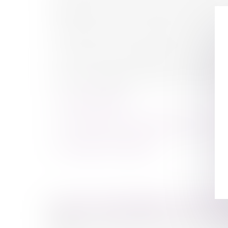
Adjudication le Jeudi 12 Décembre 2019 à 14 heu
Contrairement à ce qui est indiqué sur l'Affiche, la
Le montant des frais préalables s'élève à environ
Ce bien a été adjugé à la somme de 217.000,00 €
Consulter l'Affiche
Consulter le cahier des conditions de vente
Consulter le PV Descriptif
Vente sur saisie immobilière le 12 Décemb
Vente sur saisie immobilière d'un box au sous
2019.