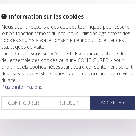
res.
Information sur les cookies
 Visite aura lieu le
Mercredi 4 Décembre
2019 de 14h à 15h.
Nous avons recours à des cookies techniques pour assurer
 11.000,00 €.
le bon fonctionnement du site, nous utilisons également des
cookies soumis à votre consentement pour collecter des
.
statistiques de visite.
Cliquez ci-dessous sur « ACCEPTER » pour accepter le dépôt
de l'ensemble des cookies ou sur « CONFIGURER » pour
choisir quels cookies nécessitant votre consentement seront
déposés (cookies statistiques), avant de continuer votre visite
du site.
Plus d'informations
ACCEPTER
CONFIGURER
REFUSER
re 2019 de deux chambres dans l'immeuble 1 Avenue du Mar
-sol de l'immeuble 2-6-10 Boulevard Suchet et 1-9 Avenue du 