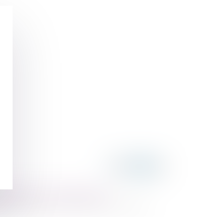
échal Maunoury à PARIS 16ème
Maréchal Maunoury à PARIS 16ème - 28 mars