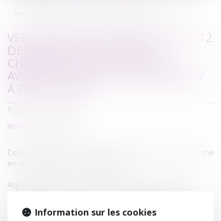
Vente sur saisie immobilière le 12 Décembre 2019 de deux chambres dans
l'immeuble 1 Avenue du Maréchal Maunoury à PARIS 16ème
VENTE SUR SAISIE IMMOBILIÈRE LE 12
DÉCEMBRE 2019 DE DEUX
CHAMBRES DANS L'IMMEUBLE 1
AVENUE DU MARÉCHAL MAUNOURY
À PARIS 16ÈME
Publié le :
09/10/2019
Ventes Immobilières
Deux chambres accessibles par l'escalier de service, l'une
en rez-de-jardin, la seconde au R+3.
Adjudication le Jeudi 12 Décembre 2019 à 14 heures.
Contrairement à ce qui est indiqué sur l'Affiche, la Visite
Information sur les cookies
aura lieu le
Mercredi 4 Décembre
2019 de 14h à 15h.