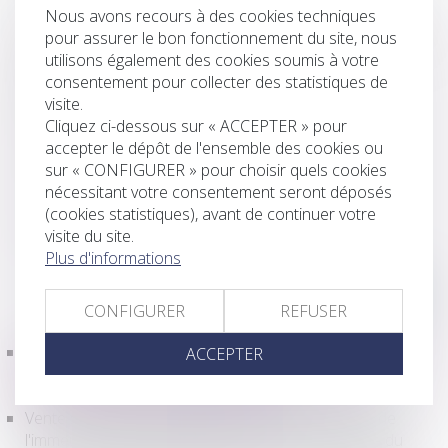
Nous avons recours à des cookies techniques
Le montant des frais préalables s'élève à environ
pour assurer le bon fonctionnement du site, nous
11.000,00 €.
utilisons également des cookies soumis à votre
consentement pour collecter des statistiques de
Ce bien a été adjugé à la somme de 217.000,00 €.
visite.
Cliquez ci-dessous sur « ACCEPTER » pour
Consulter l'Affiche
accepter le dépôt de l'ensemble des cookies ou
sur « CONFIGURER » pour choisir quels cookies
nécessitant votre consentement seront déposés
Consulter le cahier des conditions de vente
(cookies statistiques), avant de continuer votre
visite du site.
Consulter le PV Descriptif
Plus d'informations
CONFIGURER
REFUSER
Vente sur saisie immobilière le 12 Décembre 2019 de
ACCEPTER
deux chambres dans l'immeuble 1 Avenue du
Maréchal Maunoury à PARIS 16ème
Vente sur saisie immobilière d'un box au sous-sol de
l'immeuble 2-6-10 Boulevard Suchet et 1-9 Avenue du