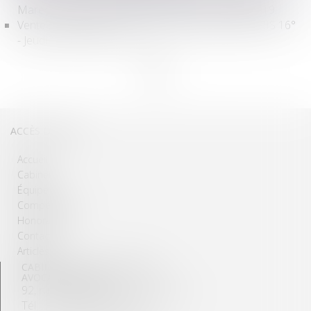
Maréchal Maunoury à PARIS 16ème - 28 mars 2019.
Vente sur réitération des enchères Bd Suchet PARIS 16°
- Jeudi 4 Avril 2019 - 14h.
<<
<
1
>
>>
ACCÈS DIRECTS
Accueil
Cabinet
Équipe
Compétences
Honoraires
Contact
Articles
CABINET SAGET – FORESTIER
AVOCATS ASSOCIÉS
92, rue de la Victoire – 75009 Paris
Tél. : +33 (0)1 56 33 72 00