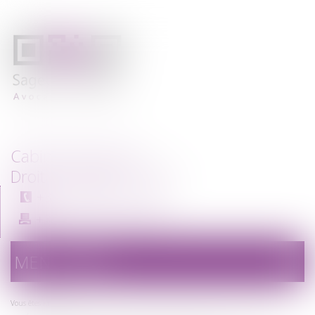
Cabinet d'avocats
Droit immobilier - Paris
+33 (0)1 56 33 72 00
+33 (0)1 56 33 72 09
MENU
Ouvrir
le
menu
Vous êtes ici :
Accueil